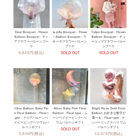
Dear Bouquet - Flower
la jolla Bouquet - Flowe
Tulips Bouquet - Flower
Balloon Bouquet - ディ
r Balloon Bouquet - ラ
Balloon Bouquet - チュ
アフラワーバルーンブー
ホーヤフラワーバルーン
ーリップフラワーバルー
ケ
ブーケ
ンブーケ
8,800円(税込)
SOLD OUT
SOLD OUT
Clear Balloon Baby Pin
Moon Baby Pink Float
Bright Rose Gold Float
k Float Balloon - Float t
Balloon - Float type - ム
Balloon お好きな数字が
ype - クリアバルーンベ
ーンベイビーピンクヘリ
選べる - Float type - ナ
イビーピンクヘリウムバ
ウムバルーンギフト
ンバーミックスヘリウム
ルーンギフト
バルーンギフト
SOLD OUT
5,940円(税込)
15,070円(税込)