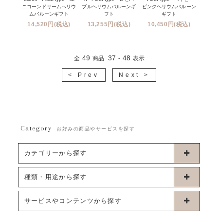
ニコーンドリームヘリウ
ブルヘリウムバルーンギ
ピンクヘリウムバルーン
ムバルーンギフト
フト
ギフト
14,520円(税込)
13,255円(税込)
10,450円(税込)
49
37
48
全
商品
-
表示
< Prev
Next >
Category
お好みの商品やサービスを探す
カテゴリーから探す
卓上タイプバルーン
種類・用途から探す
浮くタイプバルーン
お誕生日
サービスやコンテンツから探す
ブーケタイプバルーン
ウェディング