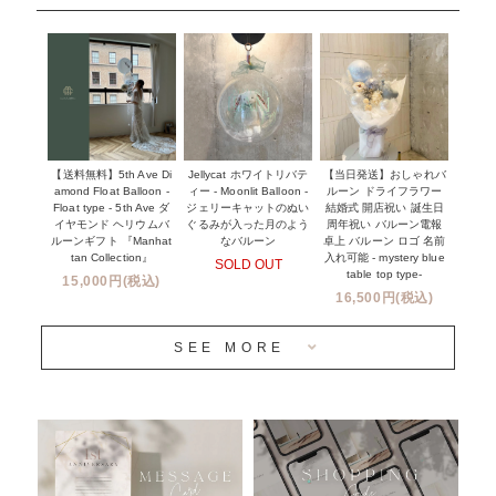
~１１０００円
企業・法人様
１１０００円以上
ウェディングコンフェッティバルーン特集
NEW YORK MIND - ニューヨークスタイルバルーン
実店舗について -大阪 堀江店・名古屋 星ヶ丘店・滋賀 配送
ギフト -
センター店・沖縄 嘉手納基地店-
※コンフェッティバルーン -プリント内容-
【送料無料】5th Ave Di
【当日発送】おしゃれバ
Jellycat ホワイトリバテ
プリントサービス
amond Float Balloon -
ルーン ドライフラワー
ィー - Moonlit Balloon -
Float type - 5th Ave ダ
結婚式 開店祝い 誕生日
ジェリーキャットのぬい
前撮り写真バルーン特集
イヤモンド ヘリウムバ
周年祝い バルーン電報
ぐるみが入った月のよう
ルーンギフト 『Manhat
卓上 バルーン ロゴ 名前
なバルーン
tan Collection』
入れ可能 - mystery blue
SOLD OUT
姉妹店＆関連ショップについて
table top type-
15,000円(税込)
16,500円(税込)
当日発送 翌日午前中お届け
SEE MORE
安心のチャビーバルーン
人気ランキング
おすすめ商品
バルーン自動販売機