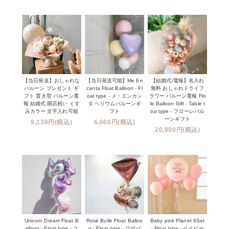
【当日発送】おしゃれな
【当日発送可能】Me En
【結婚式/電報】名入れ
バルーン プレゼント ギ
canta Float Balloon - Fl
無料 おしゃれドライフ
フト 置き型 バルーン電
oat type - メ・エンカン
ラワー バルーン電報 Flo
報 結婚式 開店祝い くす
タ ヘリウムバルーンギ
le Balloon Gift - Table t
みカラー 文字入れ可能
フト
op type - フローレバル
ーンギフト
9,130円(税込)
6,600円(税込)
20,900円(税込)
Unicorn Dream Float B
Rosé Bulle Float Balloo
Baby pink Planet 6Set
alloon - Float type - ユ
n - Float type - ロゼバ
- Float type - ベイビー