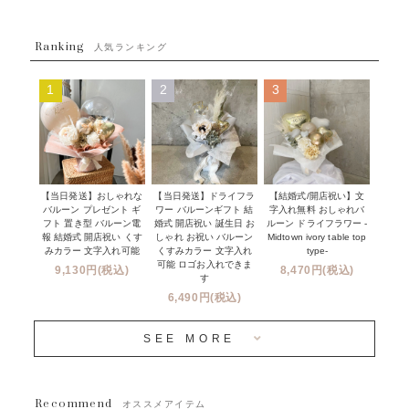
ABOUT US - 私たちについて -
フラワーバルーンブーケ
ベイビーシャワー（ご妊娠・ご出産祝い）
Ranking
発送について
人気ランキング
ムーンリットバルーン
ハーフ&ファーストバースデー
Q&A
1
2
3
コンフェッティバルーン
開店・周年祝い
メッセージカード・電報について
フリンジバルーン
発表会・劇場
オーダーメイドについて
デコレーションセット
その他お祝い
セミオーダーについて
【当日発送】おしゃれな
【結婚式/開店祝い】文
【当日発送】ドライフラ
プロップスバルーン
バルーン プレゼント ギ
字入れ無料 おしゃれバ
ワー バルーンギフト 結
クリスマス
フリンジバルーンについて
フト 置き型 バルーン電
ルーン ドライフラワー -
婚式 開店祝い 誕生日 お
報 結婚式 開店祝い くす
Midtown ivory table top
しゃれ お祝い バルーン
オプション
新商品
みカラー 文字入れ可能
type-
くすみカラー 文字入れ
コンフェッティバルーンについて
可能 ロゴお入れできま
9,130円(税込)
8,470円(税込)
成人式・卒業式・入学式バルーンブーケ
す
人気商品
バルーン装飾サービス
6,490円(税込)
OTHER
~３０００円
メディア掲載情報
SEE MORE
~５５００円
採用情報
~８８００円
Recommend
ハワイウェディングサービス
オススメアイテム