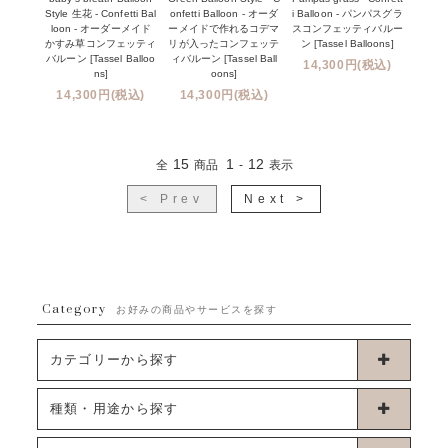
Style 生花 - Confetti Bal
onfetti Balloon - オーダ
i Balloon - パンパスグラ
loon - オーダーメイド
ーメイドで作れるコデマ
スコンフェッティバルー
かすみ草コンフェッティ
リが入ったコンフェッテ
ン [Tassel Balloons]
バルーン [Tassel Balloo
ィバルーン [Tassel Ball
14,300円(税込)
ns]
oons]
14,300円(税込)
14,300円(税込)
15
1
12
全
商品
-
表示
< Prev
Next >
Category
お好みの商品やサービスを探す
カテゴリーから探す
卓上タイプバルーン
種類・用途から探す
浮くタイプバルーン