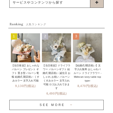
お誕生日
サービスやコンテンツから探す
ブーケタイプバルーン
ウェディング
ABOUT US - 私たちについて -
フラワーバルーンブーケ
ベイビーシャワー（ご妊娠・ご出産祝い）
Ranking
発送について
人気ランキング
ムーンリットバルーン
ハーフ&ファーストバースデー
Q&A
1
2
3
コンフェッティバルーン
開店・周年祝い
メッセージカード・電報について
フリンジバルーン
発表会・劇場
オーダーメイドについて
デコレーションセット
その他お祝い
セミオーダーについて
【当日発送】おしゃれな
【結婚式/開店祝い】文
【当日発送】ドライフラ
プロップスバルーン
バルーン プレゼント ギ
字入れ無料 おしゃれバ
ワー バルーンギフト 結
クリスマス
フリンジバルーンについて
フト 置き型 バルーン電
ルーン ドライフラワー -
婚式 開店祝い 誕生日 お
報 結婚式 開店祝い くす
Midtown ivory table top
しゃれ お祝い バルーン
オプション
新商品
みカラー 文字入れ可能
type-
くすみカラー 文字入れ
コンフェッティバルーンについて
可能 ロゴお入れできま
9,130円(税込)
8,470円(税込)
成人式・卒業式・入学式バルーンブーケ
す
人気商品
バルーン装飾サービス
6,490円(税込)
OTHER
~３０００円
メディア掲載情報
SEE MORE
~５５００円
採用情報