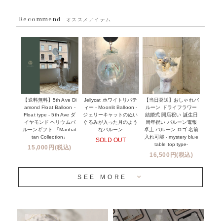
~８８００円
Recommend
ハワイウェディングサービス
オススメアイテム
~１１０００円
企業・法人様
１１０００円以上
ウェディングコンフェッティバルーン特集
NEW YORK MIND - ニューヨークスタイルバルーン
実店舗について -大阪 堀江店・名古屋 星ヶ丘店・滋賀 配送
ギフト -
センター店・沖縄 嘉手納基地店-
※コンフェッティバルーン -プリント内容-
【送料無料】5th Ave Di
【当日発送】おしゃれバ
Jellycat ホワイトリバテ
プリントサービス
amond Float Balloon -
ルーン ドライフラワー
ィー - Moonlit Balloon -
Float type - 5th Ave ダ
結婚式 開店祝い 誕生日
ジェリーキャットのぬい
前撮り写真バルーン特集
イヤモンド ヘリウムバ
周年祝い バルーン電報
ぐるみが入った月のよう
ルーンギフト 『Manhat
卓上 バルーン ロゴ 名前
なバルーン
tan Collection』
入れ可能 - mystery blue
SOLD OUT
姉妹店＆関連ショップについて
table top type-
15,000円(税込)
16,500円(税込)
当日発送 翌日午前中お届け
SEE MORE
安心のチャビーバルーン
人気ランキング
おすすめ商品