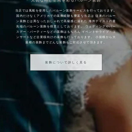
大切な時と空間を彩るバルーン装飾
当店では風船を使用したバルーン装飾サービスを行っております。
国内だけなくアメリカでの装飾経験も豊富な当店は
従来のバルー
ン装飾とは異なったおしゃれで高級感に溢れた
海外テイストの最
先端のバルーン装飾を得意としております。
ウェディングやバー
スデー・パーティーなどの装飾はもちろん
イベントやライブ・コ
ンサートなど企業様向けの装飾も行っております。
小規模から大
規模の装飾までどんな装飾もご対応させて頂きます。
装飾について詳しく見る