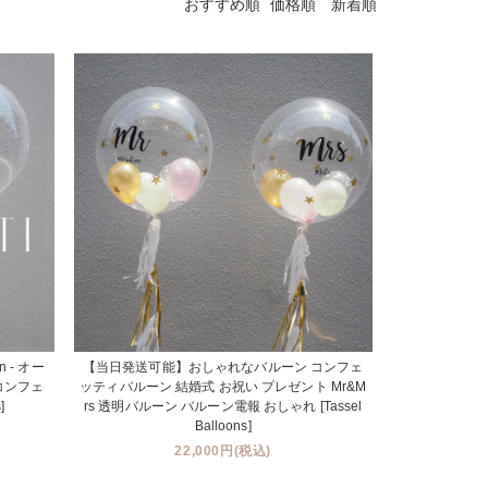
おすすめ順
価格順
新着順
oon - オー
【当日発送可能】おしゃれなバルーン コンフェ
コンフェ
ッティバルーン 結婚式 お祝い プレゼント Mr&M
]
rs 透明バルーン バルーン電報 おしゃれ [Tassel
Balloons]
22,000円(税込)