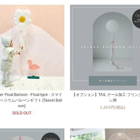
er Float Balloon - Float type - スマイ
【オプション】TAIL テール加工 フリ
リウムバルーンギフト [Tassel Ball
ン用
oon]
1,650円(税込)
SOLD OUT