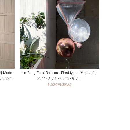
 Mode
Ice Bring Float Balloon - Float type - アイスブリ
デナヘリウムバ
ングヘリウムバルーンギフト
9,020円(税込)