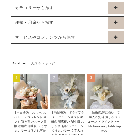
カテゴリーから探す
卓上タイプバルーン
種類・用途から探す
浮くタイプバルーン
お誕生日
サービスやコンテンツから探す
ブーケタイプバルーン
ウェディング
ABOUT US - 私たちについて -
フラワーバルーンブーケ
ベイビーシャワー（ご妊娠・ご出産祝い）
Ranking
発送について
人気ランキング
ムーンリットバルーン
ハーフ&ファーストバースデー
Q&A
1
2
3
コンフェッティバルーン
開店・周年祝い
メッセージカード・電報について
フリンジバルーン
発表会・劇場
オーダーメイドについて
デコレーションセット
その他お祝い
セミオーダーについて
【当日発送】おしゃれな
【結婚式/開店祝い】文
【当日発送】ドライフラ
プロップスバルーン
バルーン プレゼント ギ
字入れ無料 おしゃれバ
ワー バルーンギフト 結
クリスマス
フリンジバルーンについて
フト 置き型 バルーン電
ルーン ドライフラワー -
婚式 開店祝い 誕生日 お
報 結婚式 開店祝い くす
Midtown ivory table top
しゃれ お祝い バルーン
オプション
新商品
みカラー 文字入れ可能
type-
くすみカラー 文字入れ
コンフェッティバルーンについて