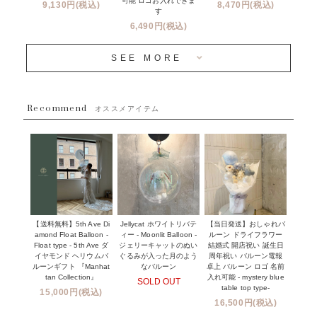
可能 ロゴお入れできま
9,130円(税込)
8,470円(税込)
成人式・卒業式・入学式バルーンブーケ
す
人気商品
バルーン装飾サービス
6,490円(税込)
OTHER
~３０００円
メディア掲載情報
SEE MORE
~５５００円
採用情報
~８８００円
Recommend
ハワイウェディングサービス
オススメアイテム
~１１０００円
企業・法人様
１１０００円以上
ウェディングコンフェッティバルーン特集
NEW YORK MIND - ニューヨークスタイルバルーン
実店舗について -大阪 堀江店・名古屋 星ヶ丘店・滋賀 配送
ギフト -
センター店・沖縄 嘉手納基地店-
※コンフェッティバルーン -プリント内容-
【送料無料】5th Ave Di
【当日発送】おしゃれバ
Jellycat ホワイトリバテ
プリントサービス
amond Float Balloon -
ルーン ドライフラワー
ィー - Moonlit Balloon -
Float type - 5th Ave ダ
結婚式 開店祝い 誕生日
ジェリーキャットのぬい
前撮り写真バルーン特集
イヤモンド ヘリウムバ
周年祝い バルーン電報
ぐるみが入った月のよう
ルーンギフト 『Manhat
卓上 バルーン ロゴ 名前
なバルーン
tan Collection』
入れ可能 - mystery blue
SOLD OUT
姉妹店＆関連ショップについて
table top type-
15,000円(税込)
16,500円(税込)
当日発送 翌日午前中お届け