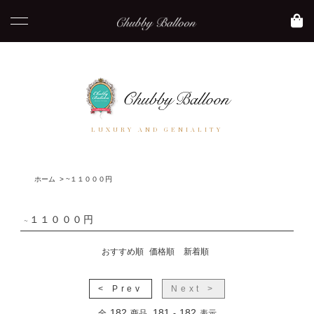
LUXURY AND GENIALITY
ホーム
>
~１１０００円
~１１０００円
おすすめ順
価格順
新着順
< Prev
Next >
182
181
182
全
商品
-
表示