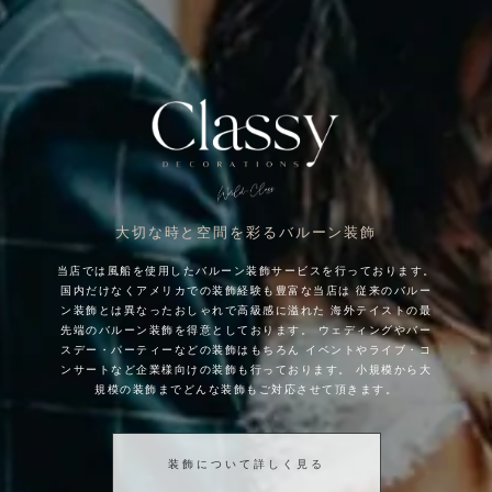
大切な時と空間を彩るバルーン装飾
当店では風船を使用したバルーン装飾サービスを行っております。
国内だけなくアメリカでの装飾経験も豊富な当店は
従来のバルー
ン装飾とは異なったおしゃれで高級感に溢れた
海外テイストの最
先端のバルーン装飾を得意としております。
ウェディングやバー
スデー・パーティーなどの装飾はもちろん
イベントやライブ・コ
ンサートなど企業様向けの装飾も行っております。
小規模から大
規模の装飾までどんな装飾もご対応させて頂きます。
装飾について詳しく見る