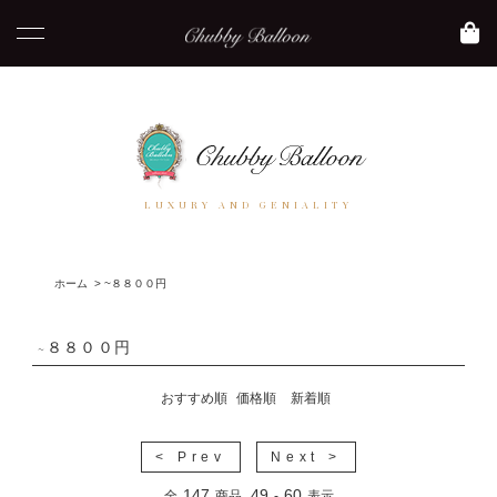
LUXURY AND GENIALITY
ホーム
>
~８８００円
~８８００円
おすすめ順
価格順
新着順
< Prev
Next >
147
49
60
全
商品
-
表示