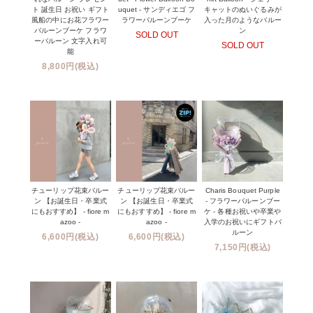
ト 誕生日 お祝い ギフト
uquet - サンディエゴ フ
キャットのぬいぐるみが
風船の中にお花フラワー
ラワーバルーンブーケ
入った月のようなバルー
バルーンブーケ フラワ
ン
SOLD OUT
ーバルーン 文字入れ可
SOLD OUT
能
8,800円(税込)
チューリップ花束バルー
チューリップ花束バルー
Charis Bouquet Purple
ン 【お誕生日・卒業式
ン 【お誕生日・卒業式
- フラワーバルーンブー
にもおすすめ】 - fiore m
にもおすすめ】 - fiore m
ケ - 各種お祝いや卒業や
azoo -
azoo -
入学のお祝いにギフトバ
ルーン
6,600円(税込)
6,600円(税込)
7,150円(税込)