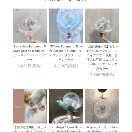
San valley Bouquet - Fl
Tiffany Bouquet - Flow
【当日発送可能】おしゃ
ower Balloon Bouquet -
er Balloon Bouquet - テ
れなバルーンギフト ド
サンバレイーバルーンブ
ィファニーフラワーバル
ライフラワー 風船 文
ーケ
ーンブーケ
字入れ可能 ミニフラワ
ーバルーンブーケ くす
8,470円(税込)
8,800円(税込)
みカラー
6,380円(税込)
【当日発送可能】おしゃ
San diego Flower Bouq
Jellycat ベージュ - Moo
れなバルーン プレゼン
uet - Flower Balloon Bo
nlit Balloon - ジェリー