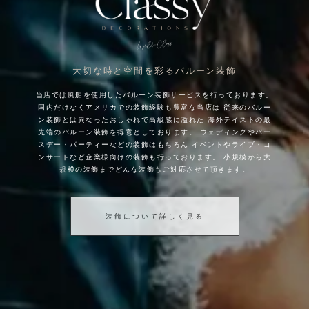
大切な時と空間を彩るバルーン装飾
当店では風船を使用したバルーン装飾サービスを行っております。
国内だけなくアメリカでの装飾経験も豊富な当店は
従来のバルー
ン装飾とは異なったおしゃれで高級感に溢れた
海外テイストの最
先端のバルーン装飾を得意としております。
ウェディングやバー
スデー・パーティーなどの装飾はもちろん
イベントやライブ・コ
ンサートなど企業様向けの装飾も行っております。
小規模から大
規模の装飾までどんな装飾もご対応させて頂きます。
装飾について詳しく見る