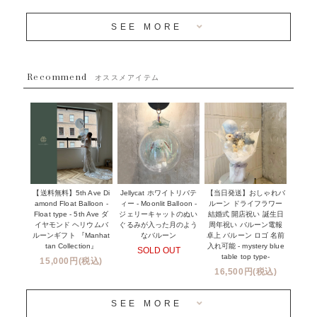
OTHER
~３０００円
メディア掲載情報
SEE MORE
~５５００円
採用情報
~８８００円
Recommend
ハワイウェディングサービス
オススメアイテム
~１１０００円
企業・法人様
１１０００円以上
ウェディングコンフェッティバルーン特集
NEW YORK MIND - ニューヨークスタイルバルーン
実店舗について -大阪 堀江店・名古屋 星ヶ丘店・滋賀 配送
ギフト -
センター店・沖縄 嘉手納基地店-
※コンフェッティバルーン -プリント内容-
【送料無料】5th Ave Di
【当日発送】おしゃれバ
Jellycat ホワイトリバテ
プリントサービス
amond Float Balloon -
ルーン ドライフラワー
ィー - Moonlit Balloon -
Float type - 5th Ave ダ
結婚式 開店祝い 誕生日
ジェリーキャットのぬい
前撮り写真バルーン特集
イヤモンド ヘリウムバ
周年祝い バルーン電報
ぐるみが入った月のよう
ルーンギフト 『Manhat
卓上 バルーン ロゴ 名前
なバルーン
tan Collection』
入れ可能 - mystery blue
SOLD OUT
姉妹店＆関連ショップについて
table top type-
15,000円(税込)
16,500円(税込)
当日発送 翌日午前中お届け
SEE MORE
安心のチャビーバルーン