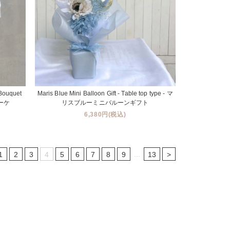
 Bouquet
Maris Blue Mini Balloon Gift - Table top type - マ
ーケ
リスブルーミニバルーンギフト
6,380円(税込)
...
1
2
3
4
5
6
7
8
9
13
>