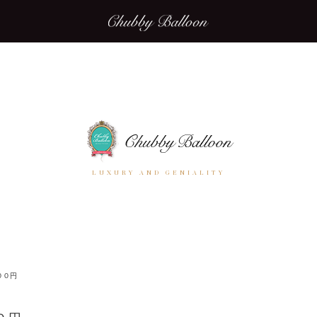
LUXURY AND GENIALITY
００円