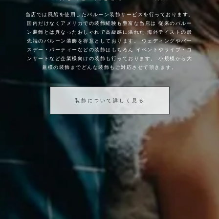
当店では風船を使用したバルーン装飾サービスを行っております。
国内だけなくアメリカでの装飾経験も豊富な当店は
従来のバルー
ン装飾とは異なったおしゃれで高級感に溢れた
海外テイストの最
先端のバルーン装飾を得意としております。
ウェディングやバー
スデー・パーティーなどの装飾はもちろん
イベントやライブ・コ
ンサートなど企業様向けの装飾も行っております。
小規模から大
規模の装飾までどんな装飾もご対応させて頂きます。
装飾について詳しく見る