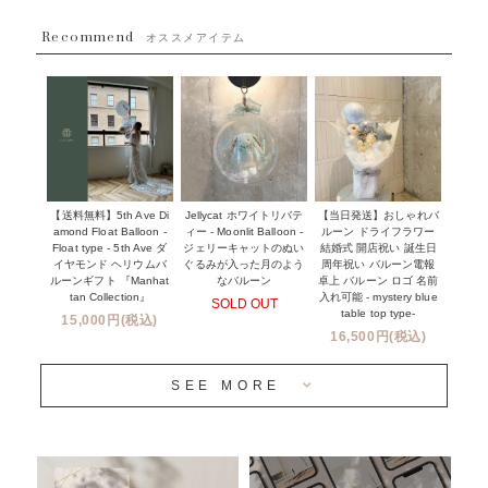
~８８００円
Recommend
ハワイウェディングサービス
オススメアイテム
~１１０００円
企業・法人様
１１０００円以上
ウェディングコンフェッティバルーン特集
NEW YORK MIND - ニューヨークスタイルバルーン
実店舗について -大阪 堀江店・名古屋 星ヶ丘店・滋賀 配送
ギフト -
センター店・沖縄 嘉手納基地店-
※コンフェッティバルーン -プリント内容-
【送料無料】5th Ave Di
【当日発送】おしゃれバ
Jellycat ホワイトリバテ
プリントサービス
amond Float Balloon -
ルーン ドライフラワー
ィー - Moonlit Balloon -
Float type - 5th Ave ダ
結婚式 開店祝い 誕生日
ジェリーキャットのぬい
前撮り写真バルーン特集
イヤモンド ヘリウムバ
周年祝い バルーン電報
ぐるみが入った月のよう
ルーンギフト 『Manhat
卓上 バルーン ロゴ 名前
なバルーン
tan Collection』
入れ可能 - mystery blue
SOLD OUT
姉妹店＆関連ショップについて
table top type-
15,000円(税込)
16,500円(税込)
当日発送 翌日午前中お届け
SEE MORE
安心のチャビーバルーン
人気ランキング
おすすめ商品