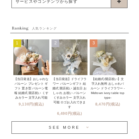
お誕生日
サービスやコンテンツから探す
ブーケタイプバルーン
ウェディング
ABOUT US - 私たちについて -
フラワーバルーンブーケ
ベイビーシャワー（ご妊娠・ご出産祝い）
Ranking
発送について
人気ランキング
ムーンリットバルーン
ハーフ&ファーストバースデー
Q&A
1
2
3
コンフェッティバルーン
開店・周年祝い
メッセージカード・電報について
フリンジバルーン
発表会・劇場
オーダーメイドについて
デコレーションセット
その他お祝い
セミオーダーについて
【当日発送】おしゃれな
【結婚式/開店祝い】文
【当日発送】ドライフラ
プロップスバルーン
バルーン プレゼント ギ
字入れ無料 おしゃれバ
ワー バルーンギフト 結
クリスマス
フリンジバルーンについて
フト 置き型 バルーン電
ルーン ドライフラワー -
婚式 開店祝い 誕生日 お
報 結婚式 開店祝い くす
Midtown ivory table top
しゃれ お祝い バルーン
オプション
新商品
みカラー 文字入れ可能
type-
くすみカラー 文字入れ
コンフェッティバルーンについて
可能 ロゴお入れできま
9,130円(税込)
8,470円(税込)
成人式・卒業式・入学式バルーンブーケ
す
人気商品
バルーン装飾サービス
6,490円(税込)
OTHER
~３０００円
メディア掲載情報
SEE MORE
~５５００円
採用情報