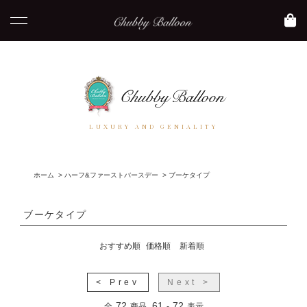
LUXURY AND GENIALITY
ホーム
>
ハーフ&ファーストバースデー
>
ブーケタイプ
ブーケタイプ
おすすめ順
価格順
新着順
< Prev
Next >
72
61
72
全
商品
-
表示