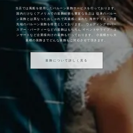
当店では風船を使用したバルーン装飾サービスを行っております。
国内だけなくアメリカでの装飾経験も豊富な当店は
従来のバルー
ン装飾とは異なったおしゃれで高級感に溢れた
海外テイストの最
先端のバルーン装飾を得意としております。
ウェディングやバー
スデー・パーティーなどの装飾はもちろん
イベントやライブ・コ
ンサートなど企業様向けの装飾も行っております。
小規模から大
規模の装飾までどんな装飾もご対応させて頂きます。
装飾について詳しく見る