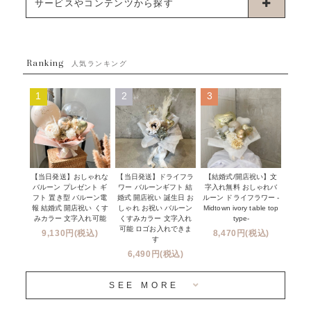
お誕生日
サービスやコンテンツから探す
ブーケタイプバルーン
ウェディング
ABOUT US - 私たちについて -
フラワーバルーンブーケ
ベイビーシャワー（ご妊娠・ご出産祝い）
Ranking
発送について
人気ランキング
ムーンリットバルーン
ハーフ&ファーストバースデー
Q&A
1
2
3
コンフェッティバルーン
開店・周年祝い
メッセージカード・電報について
フリンジバルーン
発表会・劇場
オーダーメイドについて
デコレーションセット
その他お祝い
セミオーダーについて
【当日発送】おしゃれな
【結婚式/開店祝い】文
【当日発送】ドライフラ
プロップスバルーン
バルーン プレゼント ギ
字入れ無料 おしゃれバ
ワー バルーンギフト 結
クリスマス
フリンジバルーンについて
フト 置き型 バルーン電
ルーン ドライフラワー -
婚式 開店祝い 誕生日 お
報 結婚式 開店祝い くす
Midtown ivory table top
しゃれ お祝い バルーン
オプション
新商品
みカラー 文字入れ可能
type-
くすみカラー 文字入れ
コンフェッティバルーンについて
可能 ロゴお入れできま
9,130円(税込)
8,470円(税込)
成人式・卒業式・入学式バルーンブーケ
す
人気商品
バルーン装飾サービス
6,490円(税込)
OTHER
~３０００円
メディア掲載情報
SEE MORE
~５５００円
採用情報