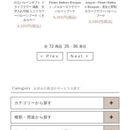
れなバルーンギフト ド
Flower Balloon Bouque
ouquet - Flower Balloo
ライフラワー 風船 文
t - メルローズフラワー
n Bouquet - 美女と野獣
字入れ可能 ミニフラワ
バルーンブーケ
カラーフラワーバルーン
ーバルーンブーケ くす
ブーケ
6,380円(税込)
みカラー
6,380円(税込)
6,380円(税込)
72
25
36
全
商品
-
表示
< Prev
Next >
Category
お好みの商品やサービスを探す
カテゴリーから探す
卓上タイプバルーン
種類・用途から探す
浮くタイプバルーン