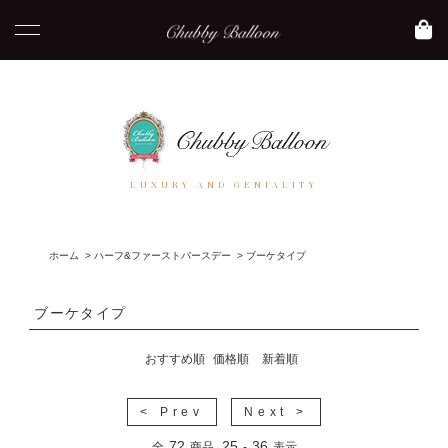
LUXURY AND GENIALITY
ホーム
>
ハーフ&ファーストバースデー
>
ブーケタイプ
ブーケタイプ
おすすめ順
価格順
新着順
< Prev
Next >
72
25
36
全
商品
-
表示