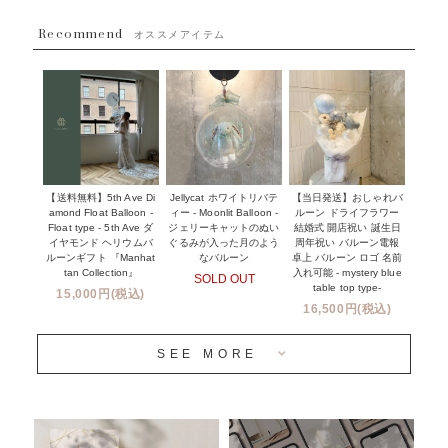
~８８００円
Recommend
ハワイウェディングサービス
オススメアイテム
~１１０００円
企業・法人様
１１０００円以上
ウェディングコンフェッティバルーン特集
NEW YORK MIND - ニューヨークスタイルバルーン
実店舗について -大阪 堀江店・名古屋 星ヶ丘店・滋賀 配送
ギフト -
センター店・沖縄 嘉手納基地店-
※コンフェッティバルーン -プリント内容-
【送料無料】5th Ave Di
【当日発送】おしゃれバ
Jellycat ホワイトリバテ
プリントサービス
amond Float Balloon -
ルーン ドライフラワー
ィー - Moonlit Balloon -
Float type - 5th Ave ダ
結婚式 開店祝い 誕生日
ジェリーキャットのぬい
前撮り写真バルーン特集
イヤモンド ヘリウムバ
周年祝い バルーン電報
ぐるみが入った月のよう
ルーンギフト 『Manhat
卓上 バルーン ロゴ 名前
なバルーン
tan Collection』
入れ可能 - mystery blue
SOLD OUT
姉妹店＆関連ショップについて
table top type-
15,000円(税込)
16,500円(税込)
当日発送 翌日午前中お届け
SEE MORE
安心のチャビーバルーン
人気ランキング
おすすめ商品