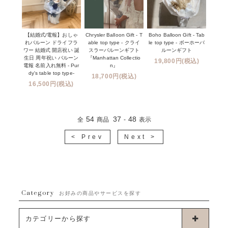
【結婚式/電報】おしゃ
Chrysler Balloon Gift - T
Boho Balloon Gift - Tab
れバルーン ドライフラ
able top type - クライ
le top type - ボーホーバ
ワー 結婚式 開店祝い 誕
スラーバルーンギフト
ルーンギフト
生日 周年祝い バルーン
『Manhattan Collectio
19,800円(税込)
電報 名前入れ無料 - Pur
n』
dy's table top type-
18,700円(税込)
16,500円(税込)
54
37
48
全
商品
-
表示
< Prev
Next >
Category
お好みの商品やサービスを探す
カテゴリーから探す