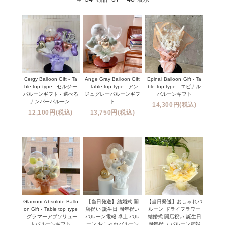
Cergy Balloon Gift - Ta
Ange Gray Balloon Gift
Epinal Balloon Gift - Ta
ble top type - セルジー
- Table top type - アン
ble top type - エピナル
バルーンギフト - 選べる
ジュグレーバルーンギフ
バルーンギフト
ナンバーバルーン-
ト
14,300円(税込)
12,100円(税込)
13,750円(税込)
Glamour Absolute Ballo
【当日発送】結婚式 開
【当日発送】おしゃれバ
on Gift - Table top type
店祝い 誕生日 周年祝い
ルーン ドライフラワー
- グラマーアブソリュー
バルーン電報 卓上 バル
結婚式 開店祝い 誕生日
トバルーンギフト
ーン おしゃれバルーン
周年祝い バルーン電報