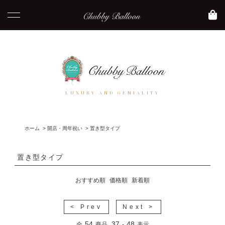
LUXURY AND GENIALITY
ホーム
>
開店・周年祝い
>
置き型タイプ
置き型タイプ
おすすめ順
価格順
新着順
< Prev
Next >
54
37
48
全
商品
-
表示