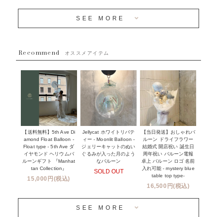
OTHER
~３０００円
メディア掲載情報
SEE MORE
~５５００円
採用情報
~８８００円
Recommend
ハワイウェディングサービス
オススメアイテム
~１１０００円
企業・法人様
１１０００円以上
ウェディングコンフェッティバルーン特集
NEW YORK MIND - ニューヨークスタイルバルーン
実店舗について -大阪 堀江店・名古屋 星ヶ丘店・滋賀 配送
ギフト -
センター店・沖縄 嘉手納基地店-
※コンフェッティバルーン -プリント内容-
【送料無料】5th Ave Di
【当日発送】おしゃれバ
Jellycat ホワイトリバテ
プリントサービス
amond Float Balloon -
ルーン ドライフラワー
ィー - Moonlit Balloon -
Float type - 5th Ave ダ
結婚式 開店祝い 誕生日
ジェリーキャットのぬい
前撮り写真バルーン特集
イヤモンド ヘリウムバ
周年祝い バルーン電報
ぐるみが入った月のよう
ルーンギフト 『Manhat
卓上 バルーン ロゴ 名前
なバルーン
tan Collection』
入れ可能 - mystery blue
SOLD OUT
姉妹店＆関連ショップについて
table top type-
15,000円(税込)
16,500円(税込)
当日発送 翌日午前中お届け
SEE MORE
安心のチャビーバルーン