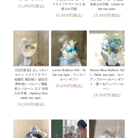
ドライフラワー ロゴ 名
名前入れ可能 - Limón ta
15,400円(税込)
前入れ可能
ble top type-
15,400円(税込)
15,400円(税込)
【当日発送】おしゃれバ
Lance Balloon Gift - Ta
Rouen Blue Balloon Gif
ルーン ドライフラワー
ble top type - ランスバ
t - Table top type - ルー
結婚式 開店祝い 誕生日
ルーンギフト
アンブルーバルーンギフ
周年祝い バルーン電報
ト - 選べるナンバーバル
16,500円(税込)
卓上 バルーン ロゴ 名前
ーン -
入れ可能 - mystery blue
16,500円(税込)
table top type-
16,500円(税込)