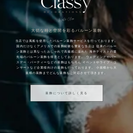
大切な時と空間を彩るバルーン装飾
当店では風船を使用したバルーン装飾サービスを行っております。
国内だけなくアメリカでの装飾経験も豊富な当店は
従来のバルー
ン装飾とは異なったおしゃれで高級感に溢れた
海外テイストの最
先端のバルーン装飾を得意としております。
ウェディングやバー
スデー・パーティーなどの装飾はもちろん
イベントやライブ・コ
ンサートなど企業様向けの装飾も行っております。
小規模から大
規模の装飾までどんな装飾もご対応させて頂きます。
装飾について詳しく見る