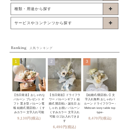
卓上タイプバルーン
種類・用途から探す
浮くタイプバルーン
お誕生日
サービスやコンテンツから探す
ブーケタイプバルーン
ウェディング
ABOUT US - 私たちについて -
フラワーバルーンブーケ
ベイビーシャワー（ご妊娠・ご出産祝い）
Ranking
発送について
人気ランキング
ムーンリットバルーン
ハーフ&ファーストバースデー
Q&A
1
2
3
コンフェッティバルーン
開店・周年祝い
メッセージカード・電報について
フリンジバルーン
発表会・劇場
オーダーメイドについて
デコレーションセット
その他お祝い
セミオーダーについて
【当日発送】おしゃれな
【結婚式/開店祝い】文
【当日発送】ドライフラ
プロップスバルーン
バルーン プレゼント ギ
字入れ無料 おしゃれバ
ワー バルーンギフト 結
クリスマス
フリンジバルーンについて
フト 置き型 バルーン電
ルーン ドライフラワー -
婚式 開店祝い 誕生日 お
報 結婚式 開店祝い くす
Midtown ivory table top
しゃれ お祝い バルーン
オプション
新商品
みカラー 文字入れ可能
type-
くすみカラー 文字入れ
コンフェッティバルーンについて
可能 ロゴお入れできま
9,130円(税込)
8,470円(税込)
成人式・卒業式・入学式バルーンブーケ
す
人気商品
バルーン装飾サービス
6,490円(税込)