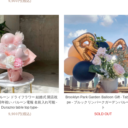
9,900円(税込)
ルーン ドライフラワー 結婚式 開店祝
Brooklyn Park Garden Balloon Gift - Tab
周年祝い バルーン電報 名前入れ可能 -
pe - ブルックリンパークガーデンバル
Durazno table top type-
ト
9,900円(税込)
SOLD OUT