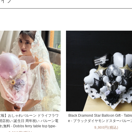
タイプ
電報】おしゃれバルーン ドライフラワ
Black Diamond Star Balloon Gift - Table
 開店祝い 誕生日 周年祝い バルーン電
e - ブラックダイヤモンドスターバルー
 - Dobbs ferry table top type-
9,900円(税込)