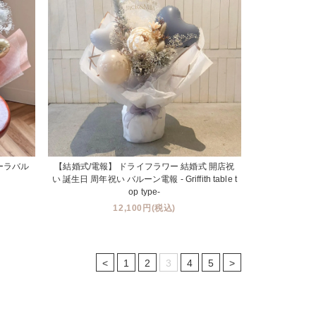
- カーラバル
【結婚式/電報】 ドライフラワー 結婚式 開店祝
い 誕生日 周年祝い バルーン電報 - Griffith table t
op type-
12,100円(税込)
<
1
2
3
4
5
>