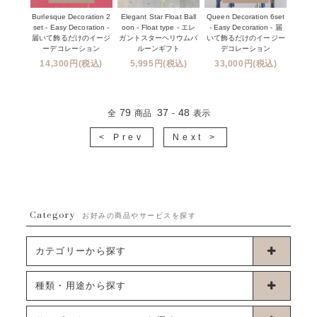
Burlesque Decoration 2
Elegant Star Float Ball
Queen Decoration 6set
set - Easy Decoration -
oon - Float type - エレ
- Easy Decoration - 届
届いて飾るだけのイージ
ガントスターヘリウムバ
いて飾るだけのイージー
ーデコレーション
ルーンギフト
デコレーション
14,300円(税込)
5,995円(税込)
33,000円(税込)
79
37
48
全
商品
-
表示
< Prev
Next >
Category
お好みの商品やサービスを探す
カテゴリーから探す
卓上タイプバルーン
種類・用途から探す
浮くタイプバルーン