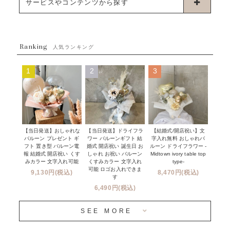
お誕生日
サービスやコンテンツから探す
ブーケタイプバルーン
ウェディング
ABOUT US - 私たちについて -
フラワーバルーンブーケ
ベイビーシャワー（ご妊娠・ご出産祝い）
Ranking
発送について
人気ランキング
ムーンリットバルーン
ハーフ&ファーストバースデー
Q&A
1
2
3
コンフェッティバルーン
開店・周年祝い
メッセージカード・電報について
フリンジバルーン
発表会・劇場
オーダーメイドについて
デコレーションセット
その他お祝い
セミオーダーについて
【当日発送】おしゃれな
【結婚式/開店祝い】文
【当日発送】ドライフラ
プロップスバルーン
バルーン プレゼント ギ
字入れ無料 おしゃれバ
ワー バルーンギフト 結
クリスマス
フリンジバルーンについて
フト 置き型 バルーン電
ルーン ドライフラワー -
婚式 開店祝い 誕生日 お
報 結婚式 開店祝い くす
Midtown ivory table top
しゃれ お祝い バルーン
オプション
新商品
みカラー 文字入れ可能
type-
くすみカラー 文字入れ
コンフェッティバルーンについて
可能 ロゴお入れできま
9,130円(税込)
8,470円(税込)
成人式・卒業式・入学式バルーンブーケ
す
人気商品
バルーン装飾サービス
6,490円(税込)
OTHER
~３０００円
メディア掲載情報
SEE MORE
~５５００円
採用情報