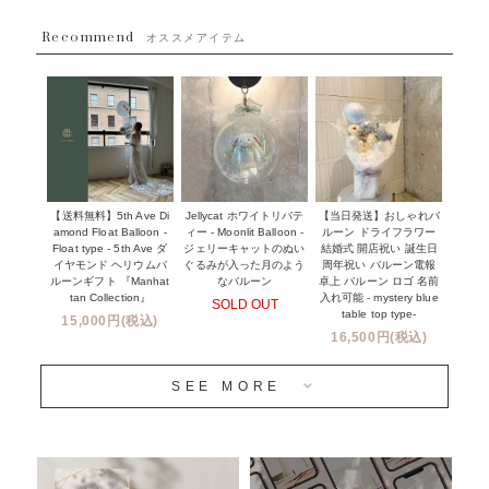
~８８００円
Recommend
ハワイウェディングサービス
オススメアイテム
~１１０００円
企業・法人様
１１０００円以上
ウェディングコンフェッティバルーン特集
NEW YORK MIND - ニューヨークスタイルバルーン
実店舗について -大阪 堀江店・名古屋 星ヶ丘店・滋賀 配送
ギフト -
センター店・沖縄 嘉手納基地店-
※コンフェッティバルーン -プリント内容-
【送料無料】5th Ave Di
【当日発送】おしゃれバ
Jellycat ホワイトリバテ
プリントサービス
amond Float Balloon -
ルーン ドライフラワー
ィー - Moonlit Balloon -
Float type - 5th Ave ダ
結婚式 開店祝い 誕生日
ジェリーキャットのぬい
前撮り写真バルーン特集
イヤモンド ヘリウムバ
周年祝い バルーン電報
ぐるみが入った月のよう
ルーンギフト 『Manhat
卓上 バルーン ロゴ 名前
なバルーン
tan Collection』
入れ可能 - mystery blue
SOLD OUT
姉妹店＆関連ショップについて
table top type-
15,000円(税込)
16,500円(税込)
当日発送 翌日午前中お届け
SEE MORE
安心のチャビーバルーン
人気ランキング
おすすめ商品