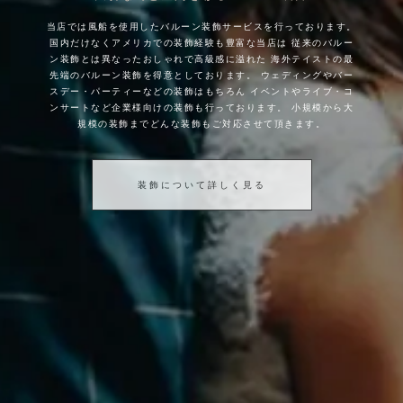
当店では風船を使用したバルーン装飾サービスを行っております。
国内だけなくアメリカでの装飾経験も豊富な当店は
従来のバルー
ン装飾とは異なったおしゃれで高級感に溢れた
海外テイストの最
先端のバルーン装飾を得意としております。
ウェディングやバー
スデー・パーティーなどの装飾はもちろん
イベントやライブ・コ
ンサートなど企業様向けの装飾も行っております。
小規模から大
規模の装飾までどんな装飾もご対応させて頂きます。
装飾について詳しく見る