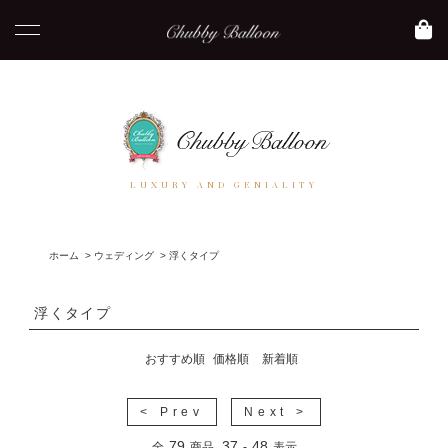
LUXURY AND GENIALITY
ホーム
>
ウェディング
>
浮くタイプ
浮くタイプ
おすすめ順
価格順
新着順
< Prev
Next >
79
37
48
全
商品
-
表示