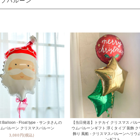
イプバルーン
at Balloon - Float type - サンタさんの
【当日発送】トナカイ クリスマス バル
ムバルーン クリスマスバルーン
ウムバルーンギフト 浮くタイプ 装飾 
飾り 風船 - クリスマスバルーンヘリウ
3,080円(税込)
ンギフト