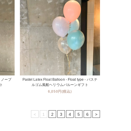
e - ノーブ
Pastel Latex Float Balloon - Float type - パステ
ト
ルゴム風船ヘリウムバルーンギフト
6,050円(税込)
<
1
2
3
4
5
6
>