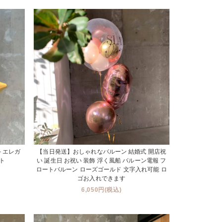
pe - エレガ
【当日発送】おしゃれなバルーン 結婚式 開店祝
ト
い 誕生日 お祝い 装飾 浮く風船 バルーン電報 フ
ロートバルーン ローズゴールド 文字入れ可能 ロ
ゴお入れできます
6,050円(税込)