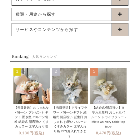
卓上タイプバルーン
種類・用途から探す
浮くタイプバルーン
お誕生日
サービスやコンテンツから探す
ブーケタイプバルーン
ウェディング
ABOUT US - 私たちについて -
フラワーバルーンブーケ
ベイビーシャワー（ご妊娠・ご出産祝い）
Ranking
発送について
人気ランキング
ムーンリットバルーン
ハーフ&ファーストバースデー
Q&A
1
2
3
コンフェッティバルーン
開店・周年祝い
メッセージカード・電報について
フリンジバルーン
発表会・劇場
オーダーメイドについて
デコレーションセット
その他お祝い
セミオーダーについて
【当日発送】おしゃれな
【結婚式/開店祝い】文
【当日発送】ドライフラ
プロップスバルーン
バルーン プレゼント ギ
字入れ無料 おしゃれバ
ワー バルーンギフト 結
クリスマス
フリンジバルーンについて
フト 置き型 バルーン電
ルーン ドライフラワー -
婚式 開店祝い 誕生日 お
報 結婚式 開店祝い くす
Midtown ivory table top
しゃれ お祝い バルーン
オプション
新商品
みカラー 文字入れ可能
type-
くすみカラー 文字入れ
コンフェッティバルーンについて
可能 ロゴお入れできま
9,130円(税込)
8,470円(税込)
成人式・卒業式・入学式バルーンブーケ
す
人気商品