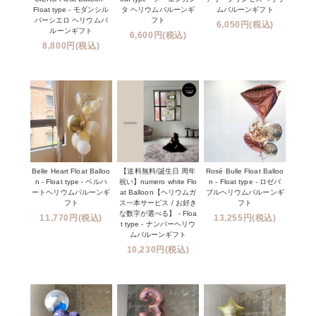
Float type - モダンシル
タ ヘリウムバルーンギ
ムバルーンギフト
バーシエロ ヘリウムバ
フト
6,050円(税込)
ルーンギフト
6,600円(税込)
8,800円(税込)
Belle Heart Float Balloo
【送料無料/誕生日 周年
Rosé Bulle Float Balloo
n - Float type - ベルハ
祝い】numero white Flo
n - Float type - ロゼバ
ートヘリウムバルーンギ
at Balloon【ヘリウムガ
ブルヘリウムバルーンギ
フト
ス一本サービス / お好き
フト
な数字が選べる】 - Floa
11,770円(税込)
13,255円(税込)
t type - ナンバーヘリウ
ムバルーンギフト
10,230円(税込)