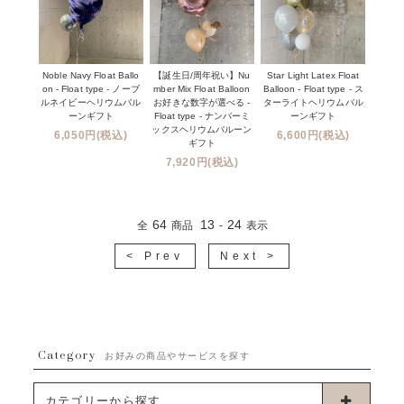
Noble Navy Float Ballo
【誕生日/周年祝い】Nu
Star Light Latex Float
on - Float type - ノーブ
mber Mix Float Balloon
Balloon - Float type - ス
ルネイビーヘリウムバル
お好きな数字が選べる -
ターライトヘリウムバル
ーンギフト
Float type - ナンバーミ
ーンギフト
ックスヘリウムバルーン
6,050円(税込)
6,600円(税込)
ギフト
7,920円(税込)
64
13
24
全
商品
-
表示
< Prev
Next >
Category
お好みの商品やサービスを探す
カテゴリーから探す