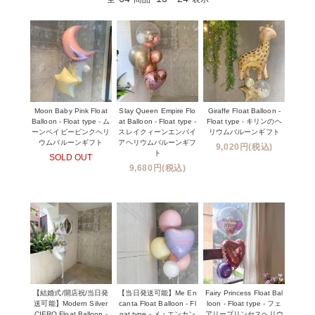
Moon Baby Pink Float
Slay Queen Empire Flo
Giraffe Float Balloon -
Balloon - Float type - ム
at Balloon - Float type -
Float type - キリンのヘ
ーンベイビーピンクヘリ
スレイクィーンエンパイ
リウムバルーンギフト
ウムバルーンギフト
アヘリウムバルーンギフ
9,020円(税込)
ト
SOLD OUT
9,680円(税込)
【結婚式/開店祝/当日発
【当日発送可能】Me En
Fairy Princess Float Bal
送可能】Modern Silver
canta Float Balloon - Fl
loon - Float type - フェ
CIERO Float Balloon -
oat type - メ・エンカン
アリープリンセスヘリウ