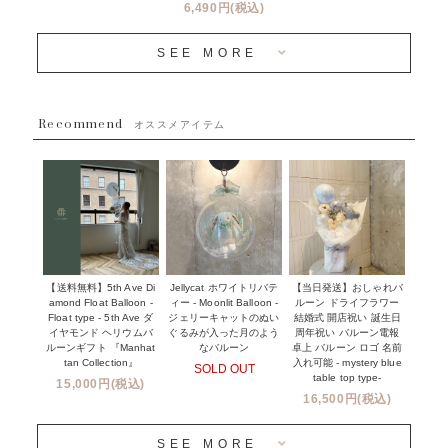
バルーン装飾サービス
6,490円(税込)
OTHER
~３０００円
メディア掲載情報
SEE MORE
~５５００円
採用情報
~８８００円
Recommend
ハワイウェディングサービス
オススメアイテム
~１１０００円
企業・法人様
１１０００円以上
ウェディングコンフェッティバルーン特集
NEW YORK MIND - ニューヨークスタイルバルーン
実店舗について -大阪 堀江店・名古屋 星ヶ丘店・滋賀 配送
ギフト -
センター店・沖縄 嘉手納基地店-
※コンフェッティバルーン -プリント内容-
【送料無料】5th Ave Di
【当日発送】おしゃれバ
Jellycat ホワイトリバテ
プリントサービス
amond Float Balloon -
ルーン ドライフラワー
ィー - Moonlit Balloon -
Float type - 5th Ave ダ
結婚式 開店祝い 誕生日
ジェリーキャットのぬい
前撮り写真バルーン特集
イヤモンド ヘリウムバ
周年祝い バルーン電報
ぐるみが入った月のよう
ルーンギフト 『Manhat
卓上 バルーン ロゴ 名前
なバルーン
tan Collection』
入れ可能 - mystery blue
SOLD OUT
姉妹店＆関連ショップについて
table top type-
15,000円(税込)
16,500円(税込)
当日発送 翌日午前中お届け
SEE MORE