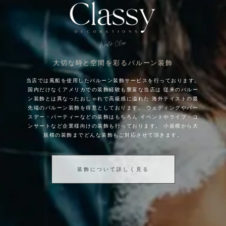
大切な時と空間を彩るバルーン装飾
当店では風船を使用したバルーン装飾サービスを行っております。
国内だけなくアメリカでの装飾経験も豊富な当店は
従来のバルー
ン装飾とは異なったおしゃれで高級感に溢れた
海外テイストの最
先端のバルーン装飾を得意としております。
ウェディングやバー
スデー・パーティーなどの装飾はもちろん
イベントやライブ・コ
ンサートなど企業様向けの装飾も行っております。
小規模から大
規模の装飾までどんな装飾もご対応させて頂きます。
装飾について詳しく見る