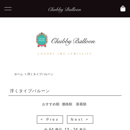
LUXURY AND GENIALITY
ホーム
>
浮くタイプバルーン
浮くタイプバルーン
おすすめ順
価格順
新着順
< Prev
Next >
64
13
24
全
商品
-
表示