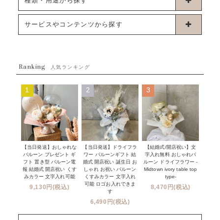
種類・用途から探す
浮くタイプバルーン
お誕生日
サービスやコンテンツから探す
ブーケタイプバルーン
ウェディング
ABOUT US - 私たちについて -
フラワーバルーンブーケ
ベイビーシャワー（ご妊娠・ご出産祝い）
Ranking
発送について
人気ランキング
ムーンリットバルーン
ハーフ&ファーストバースデー
Q&A
1
2
3
コンフェッティバルーン
開店・周年祝い
メッセージカード・電報について
フリンジバルーン
発表会・劇場
オーダーメイドについて
デコレーションセット
その他お祝い
セミオーダーについて
【当日発送】おしゃれな
【結婚式/開店祝い】文
【当日発送】ドライフラ
プロップスバルーン
バルーン プレゼント ギ
字入れ無料 おしゃれバ
ワー バルーンギフト 結
クリスマス
フリンジバルーンについて
フト 置き型 バルーン電
ルーン ドライフラワー -
婚式 開店祝い 誕生日 お
報 結婚式 開店祝い くす
Midtown ivory table top
しゃれ お祝い バルーン
オプション
新商品
みカラー 文字入れ可能
type-
くすみカラー 文字入れ
コンフェッティバルーンについて
可能 ロゴお入れできま
9,130円(税込)
8,470円(税込)
成人式・卒業式・入学式バルーンブーケ
す
人気商品
バルーン装飾サービス
6,490円(税込)
OTHER
~３０００円
メディア掲載情報