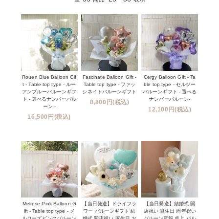
Rouen Blue Balloon Gif
Fascinate Balloon Gift -
Cergy Balloon Gift - Ta
t - Table top type - ルー
Table top type - ファッ
ble top type - セルジー
アンブルーバルーンギフ
シネイトバルーンギフト
バルーンギフト - 選べる
ト - 選べるナンバーバル
ナンバーバルーン-
8,800円(税込)
ーン -
12,100円(税込)
16,500円(税込)
Melrose Pink Balloon G
【当日発送】ドライフラ
【当日発送】結婚式 開
ift - Table top type - メ
ワー バルーンギフト 結
店祝い 誕生日 周年祝い
ルローズピンクバルーン
婚式 開店祝い 誕生日 お
バルーン電報 卓上 バル