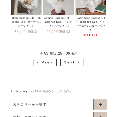
Boho Balloon Gift - Tab
Antheia Balloon Gift - T
Baby moon Balloon Gif
le top type - ボーホーバ
able top type - アンテ
t - Table top type - ベイ
ルーンギフト
イアバルーンギフト
ビームーンバルーンギフ
ト
19,800円(税込)
11,000円(税込)
SOLD OUT
55
25
36
全
商品
-
表示
< Prev
Next >
Category
お好みの商品やサービスを探す
カテゴリーから探す
卓上タイプバルーン