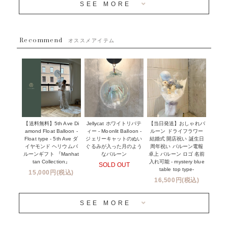
SEE MORE
~５５００円
採用情報
~８８００円
Recommend
ハワイウェディングサービス
オススメアイテム
~１１０００円
企業・法人様
１１０００円以上
ウェディングコンフェッティバルーン特集
NEW YORK MIND - ニューヨークスタイルバルーン
実店舗について -大阪 堀江店・名古屋 星ヶ丘店・滋賀 配送
ギフト -
センター店・沖縄 嘉手納基地店-
※コンフェッティバルーン -プリント内容-
【送料無料】5th Ave Di
【当日発送】おしゃれバ
Jellycat ホワイトリバテ
プリントサービス
amond Float Balloon -
ルーン ドライフラワー
ィー - Moonlit Balloon -
Float type - 5th Ave ダ
結婚式 開店祝い 誕生日
ジェリーキャットのぬい
前撮り写真バルーン特集
イヤモンド ヘリウムバ
周年祝い バルーン電報
ぐるみが入った月のよう
ルーンギフト 『Manhat
卓上 バルーン ロゴ 名前
なバルーン
tan Collection』
入れ可能 - mystery blue
SOLD OUT
姉妹店＆関連ショップについて
table top type-
15,000円(税込)
16,500円(税込)
当日発送 翌日午前中お届け
SEE MORE
安心のチャビーバルーン
人気ランキング