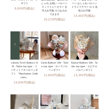
ギフト
しゃれ お祝い バルーン
ーン おしゃれバルーン
ティファニーカラー 文
ドライフラワー ロゴ 名
8,690円(税込)
字入れ可能 ロゴお入れ
前入れ可能
できます
15,400円(税込)
10,230円(税込)
Liberty Torch Balloon G
Carla Balloon Gift - Tabl
Epinal Balloon Gift - Ta
ift - Table top type - リ
e top type - カーラバル
ble top type - エピナル
バティトーチバルーンギ
ーンギフト
バルーンギフト
フト 『Manhattan Colle
11,880円(税込)
14,300円(税込)
ction』
19,800円(税込)