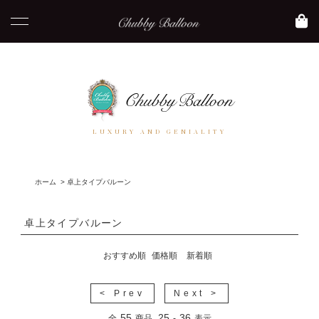
LUXURY AND GENIALITY
ホーム
>
卓上タイプバルーン
卓上タイプバルーン
おすすめ順
価格順
新着順
< Prev
Next >
55
25
36
全
商品
-
表示