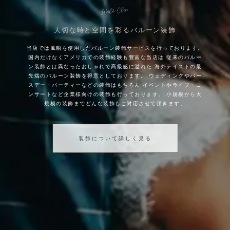
大切な時と空間を彩るバルーン装飾
当店では風船を使用したバルーン装飾サービスを行っております。
国内だけなくアメリカでの装飾経験も豊富な当店は
従来のバルー
ン装飾とは異なったおしゃれで高級感に溢れた
海外テイストの最
先端のバルーン装飾を得意としております。
ウェディングやバー
スデー・パーティーなどの装飾はもちろん
イベントやライブ・コ
ンサートなど企業様向けの装飾も行っております。
小規模から大
規模の装飾までどんな装飾もご対応させて頂きます。
装飾について詳しく見る